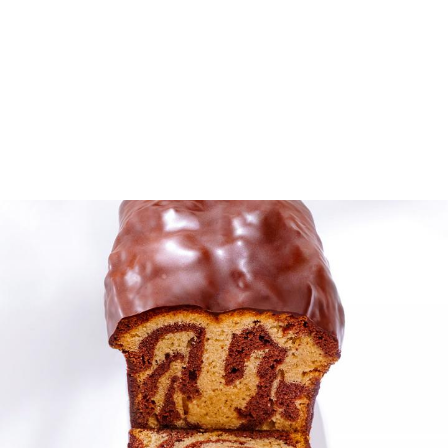
Click & collect
LE COMPTOIR
LE COMPTOIR
/
CAMBON
SÈVRES