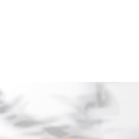
32,00
AJOUTER AU PANIER
Click & collect
LE COMPTOIR
LE COMPTOIR
/
CAMBON
SÈVRES