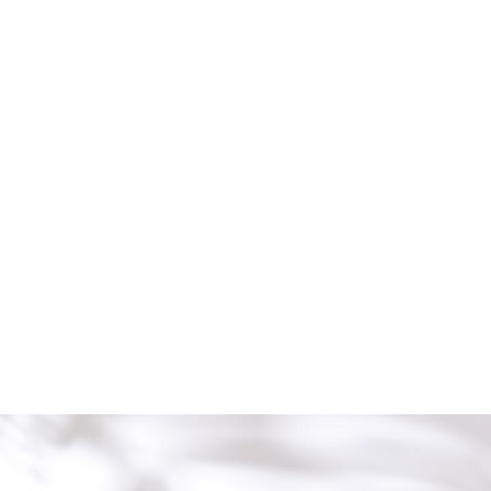
18,00
€
AJOUTER AU PANIER
Click & collect
LE COMPTOIR
LE COMPTOIR
/
CAMBON
SÈVRES