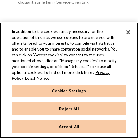
cliquant sur le lien « Service Clients ».
4. RÉCAPITULATIF DE LA
In addition to the cookies strictly necessary for the
COMMANDE
operation of this site, we use cookies to provide you with
offers tailored to your interests, to compile visit statistics
and to enable you to share content on social networks. You
Un récapitulatif de la commande sera adressé au
can click on "Accept cookies" to consent to the uses
Client sans délai par courrier électronique envoyé à
mentioned above, click on "Manage my cookies" to modify
l’adresse communiquée par le Client. A cet effet, le
your cookie settings, or click on "Refuse all" to refuse all
Client accepte formellement l’usage du courrier
optional cookies. To find out more, click here :
Privacy
Policy
Legal Notice
électronique pour le récapitulatif par RITZ PARIS LE
COMPTOIR du contenu de sa commande. Ce
Cookies Settings
récapitulatif fera figurer le montant total de la
commande, les informations relatives au coût et au
délai de Click & Collect ou de livraison, les
Reject All
caractéristiques essentielles, la quantité et le prix
des produits achetés. En conservant ce courrier
électronique et/ou en l’imprimant, le Client détient
Accept All
une preuve de la commande que RITZ PARIS LE