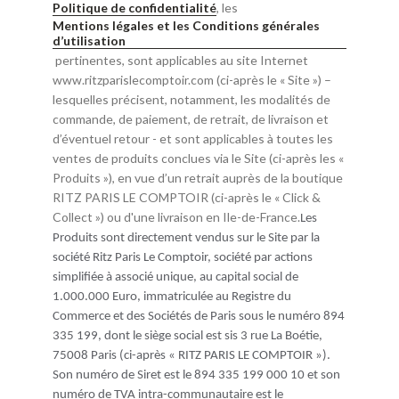
Politique de confidentialité
, les
Mentions légales et les Conditions générales
d’utilisation
pertinentes, sont applicables au site Internet
www.ritzparislecomptoir.com (ci-après le « Site ») –
lesquelles précisent, notamment, les modalités de
commande, de paiement, de retrait, de livraison et
d’éventuel retour - et sont applicables à toutes les
ventes de produits conclues via le Site (ci-après les «
Produits »), en vue d’un retrait auprès de la boutique
RITZ PARIS LE COMPTOIR (ci-après le « Click &
Collect ») ou d'une livraison en Ile-de-France.
Les
Produits sont directement vendus sur le Site par
la
société Ritz Paris Le Comptoir, société par actions
simplifiée à associé unique, au capital social de
1.000.000 Euro, immatriculée au Registre du
Commerce et des Sociétés de Paris sous le numéro 894
335 199, dont le siège social est sis 3 rue La Boétie,
75008 Paris (ci-après « RITZ PARIS LE COMPTOIR »).
Son numéro de Siret est le 894 335 199 000 10 et son
numéro de TVA intra-communautaire est le